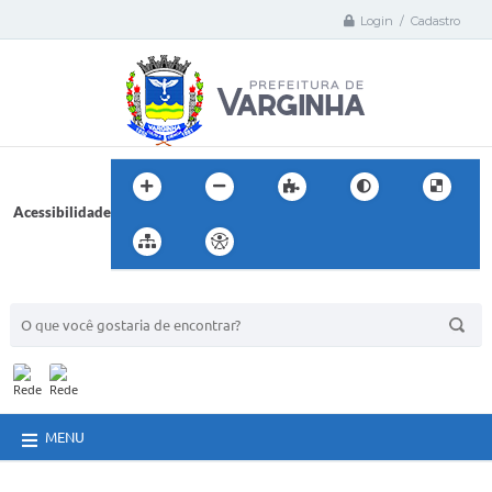
Login / Cadastro
Acessibilidade
BUSCA DO SITE:
MENU