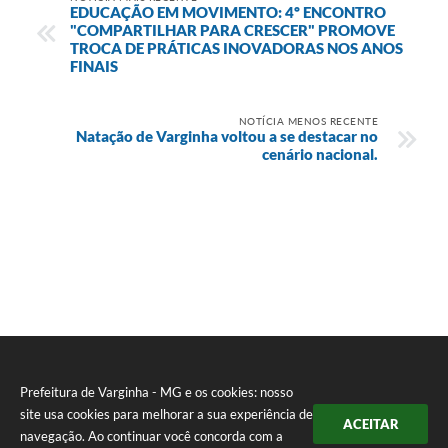
EDUCAÇÃO EM MOVIMENTO: 4º ENCONTRO
"COMPARTILHAR PARA CRESCER" PROMOVE
TROCA DE PRÁTICAS INOVADORAS NOS ANOS
FINAIS
NOTÍCIA MENOS RECENTE
Natação de Varginha voltou a se destacar no
cenário nacional.
Prefeitura de Varginha - MG e os cookies: nosso
site usa cookies para melhorar a sua experiência de
ACEITAR
navegação. Ao continuar você concorda com a