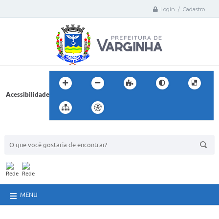
Login / Cadastro
Acessibilidade
BUSCA DO SITE:
MENU