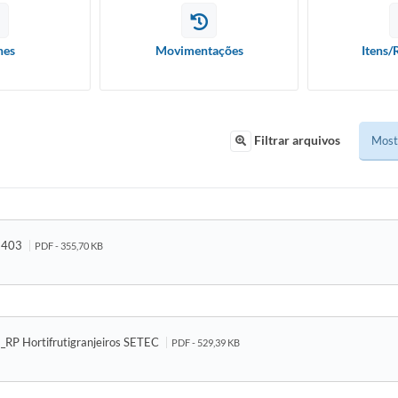
hes
Movimentações
Itens/
Filtrar arquivos
2403
PDF - 355,70 KB
6_RP Hortifrutigranjeiros SETEC
PDF - 529,39 KB