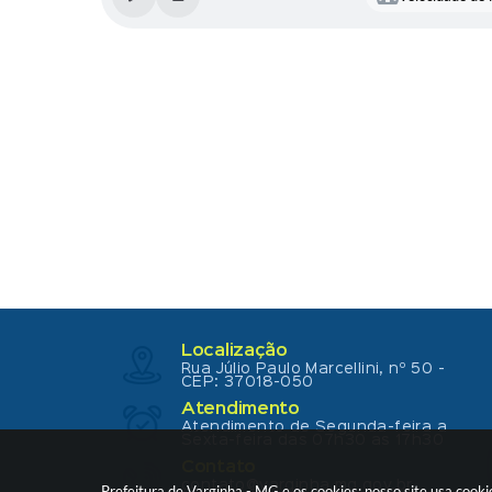
Localização
Rua Júlio Paulo Marcellini, nº 50 -
CEP: 37018-050
Atendimento
Atendimento de Segunda-feira a
Sexta-feira das 07h30 as 17h30
Contato
contato@varginha.mg.gov.br
Prefeitura de Varginha - MG e os cookies: nosso site usa coo