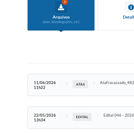
5
Arquivos
Detal
(atas, homologações, etc)
11/06/2026
AtaFracassado_48
ATAS
11h22
22/05/2026
Edital 046 - 202
EDITAL
13h34