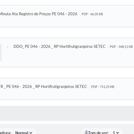
Minuta Ata Registro de Preços PE 046 - 2026
PDF - 66,35 KB
DDO_ PE 046 - 2026 _ RP Hortifrutigranjeiros SETEC
PDF - 348,11 KB
R _ PE 046 - 2026 _ RP Hortifrutigranjeiros SETEC
PDF - 711,25 KB
 MÍDIAS
eitura:
Tom de voz: