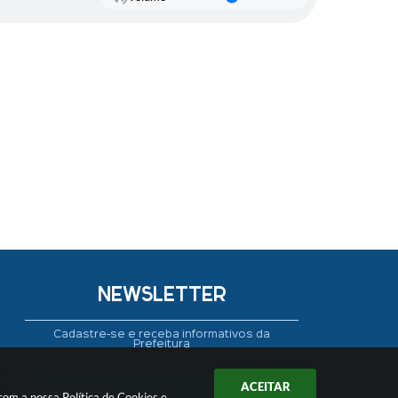
NEWSLETTER
Cadastre-se e receba informativos da
Prefeitura
ACEITAR
 com a nossa
Política de Cookies
e