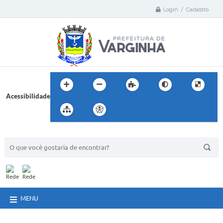
Login / Cadastro
Acessibilidade
BUSCA DO SITE:
MENU