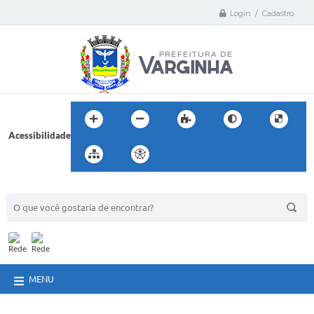
Login / Cadastro
Acessibilidade
BUSCA DO SITE:
MENU