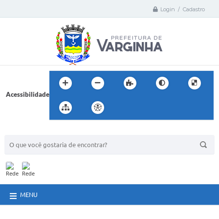
Login / Cadastro
Acessibilidade
BUSCA DO SITE:
MENU