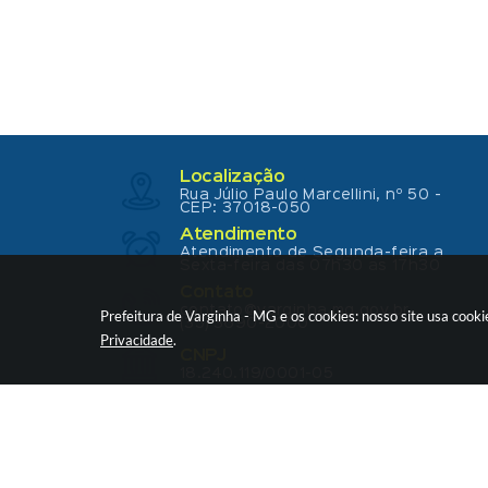
Localização
Rua Júlio Paulo Marcellini, nº 50 -
CEP: 37018-050
Atendimento
Atendimento de Segunda-feira a
Sexta-feira das 07h30 as 17h30
Contato
contato@varginha.mg.gov.br
Prefeitura de Varginha - MG e os cookies: nosso site usa coo
(35) 3690-2000
Privacidade
.
CNPJ
18.240.119/0001-05