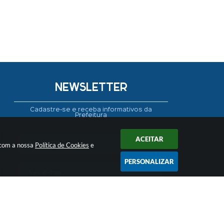
NEWSLETTER
Cadastre-se e receba informativos da
Prefeitura
ACEITAR
 com a nossa
Política de Cookies
e
PERSONALIZAR
CADASTRAR