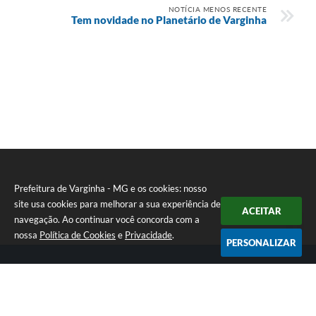
NOTÍCIA MENOS RECENTE
Tem novidade no Planetário de Varginha
Prefeitura de Varginha - MG e os cookies: nosso
site usa cookies para melhorar a sua experiência de
ACEITAR
navegação. Ao continuar você concorda com a
nossa
Política de Cookies
e
Privacidade
.
PERSONALIZAR
Telefone: (35) 3690-2000
Endereço: Rua Júlio Paulo Marcellini, nº 50 | CEP: 37018-050
Atendimento de Segunda-feira a Sexta-feira das 07h30 as 17h30
CNPJ: 18.240.119/0001-05
Prefeitura de Varginha - MG