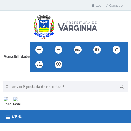
Login / Cadastro
Acessibilidade
BUSCA DO SITE:
MENU