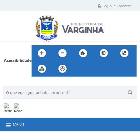
Login / Cadastro
Acessibilidade
BUSCA DO SITE:
MENU