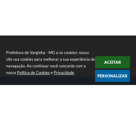
Prefeitura de Varginha - MG e os cookies: nosso
site usa cookies para melhorar a sua experiência de
ACEITAR
navegação. Ao continuar você concorda com a
nossa
Política de Cookies
e
Privacidade
.
PERSONALIZAR
Telefone: (35) 3690-2000
Endereço: Rua Júlio Paulo Marcellini, nº 50 | CEP: 37018-050
Atendimento de Segunda-feira a Sexta-feira das 07h30 as 17h30
CNPJ: 18.240.119/0001-05
Prefeitura de Varginha - MG
Versão do Sistema:
3.5.3 - 19/06/2026
Portal atualizado em:
06/08/2026 15:37
Dados Abertos