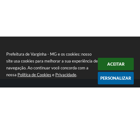
Prefeitura de Varginha - MG e os cookies: nosso
site usa cookies para melhorar a sua experiência de
ACEITAR
navegação. Ao continuar você concorda com a
nossa
Política de Cookies
e
Privacidade
.
PERSONALIZAR
Telefone: (35) 3690-2000
Endereço: Rua Júlio Paulo Marcellini, nº 50 | CEP: 37018-050
Atendimento de Segunda-feira a Sexta-feira das 07h30 as 17h30
CNPJ: 18.240.119/0001-05
Prefeitura de Varginha - MG
Versão do Sistema:
3.5.3 - 19/06/2026
Portal atualizado em:
07/08/2026 14:49
Dados Abertos