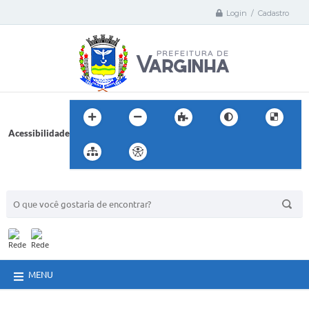
Login / Cadastro
Acessibilidade
BUSCA DO SITE:
MENU