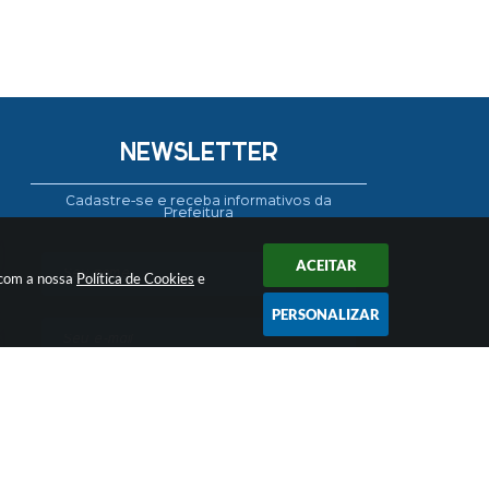
NEWSLETTER
Cadastre-se e receba informativos da
Prefeitura
ACEITAR
 com a nossa
Política de Cookies
e
PERSONALIZAR
CADASTRAR