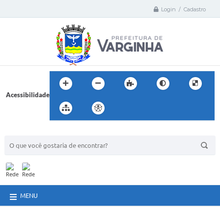
Login / Cadastro
Acessibilidade
BUSCA DO SITE:
MENU