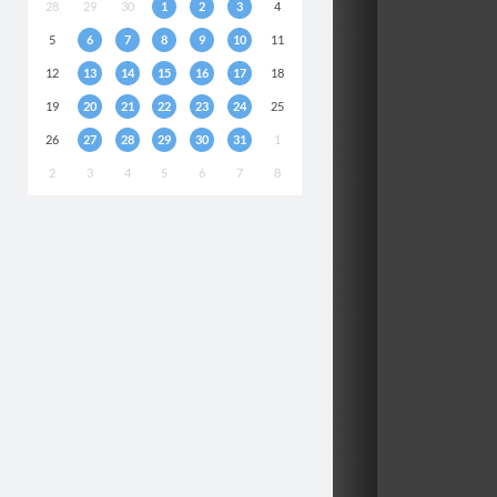
28
29
30
1
2
3
4
5
6
7
8
9
10
11
12
13
14
15
16
17
18
19
20
21
22
23
24
25
26
27
28
29
30
31
1
2
3
4
5
6
7
8