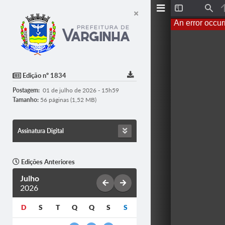
Toggle
Find
Sidebar
An error occur
Edição nº 1834
Postagem:
01 de julho de 2026 - 15h59
Tamanho:
56 páginas (1,52 MB)
Assinatura Digital
Edições Anteriores
Julho
2026
D
S
T
Q
Q
S
S