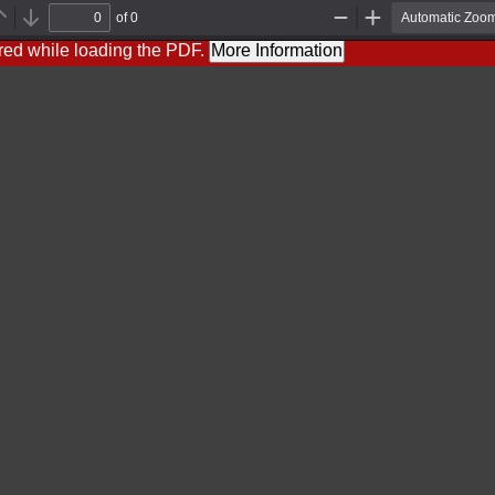
of 0
Previous
Next
Zoom
Zoom
Out
In
red while loading the PDF.
More Information