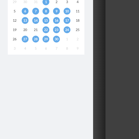
29
30
31
1
2
3
4
5
6
7
8
9
10
11
12
13
14
15
16
17
18
19
20
21
22
23
24
25
26
27
28
29
30
1
2
3
4
5
6
7
8
9