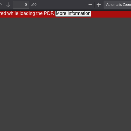
of 0
Previous
Next
Zoom
Zoom
Out
In
red while loading the PDF.
More Information