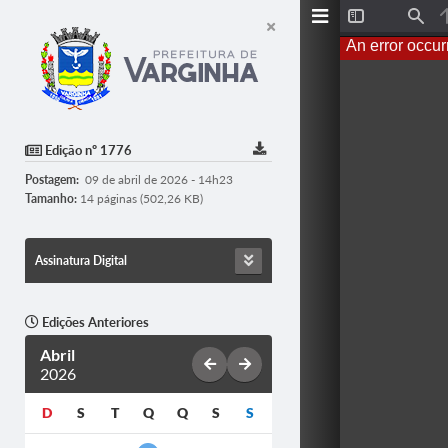
Toggle
Find
Sidebar
An error occur
Edição nº 1776
Postagem:
09 de abril de 2026 - 14h23
Tamanho:
14 páginas (502,26 KB)
Assinatura Digital
Edições Anteriores
Abril
2026
D
S
T
Q
Q
S
S