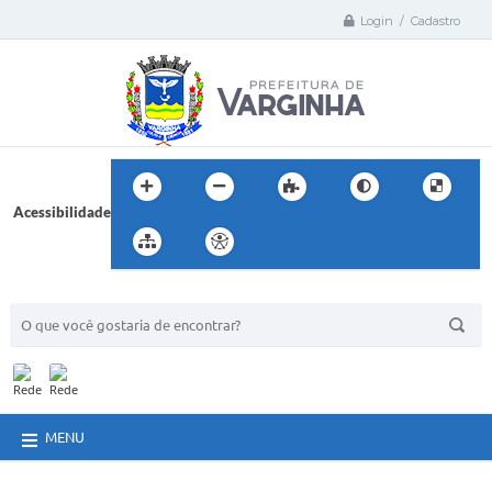
Login / Cadastro
Acessibilidade
BUSCA DO SITE:
MENU