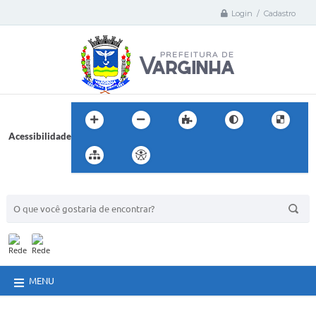
Login / Cadastro
Acessibilidade
BUSCA DO SITE:
MENU