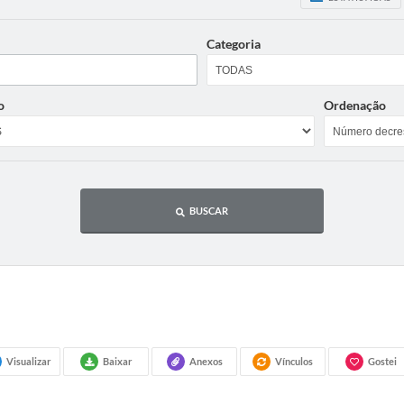
Categoria
o
Ordenação
BUSCAR
Visualizar
Baixar
Anexos
Vínculos
Gostei