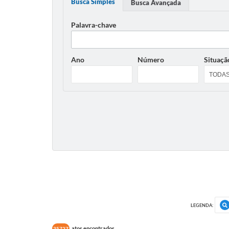
Busca Simples
Busca Avançada
Palavra-chave
Ano
Número
Situaçã
LEGENDA:
atos encontrados
35727