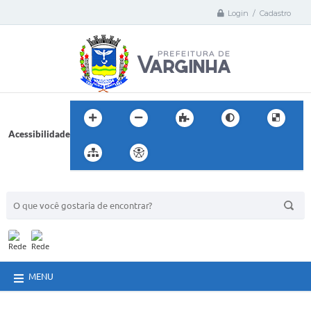
Login / Cadastro
Acessibilidade
BUSCA DO SITE:
MENU