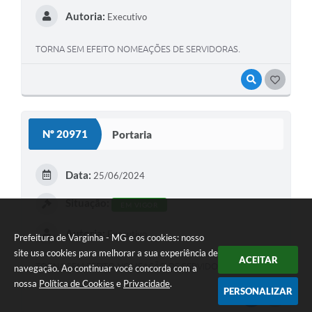
Autoria:
Executivo
TORNA SEM EFEITO NOMEAÇÕES DE SERVIDORAS.
VISUALIZAR
GOSTEI
Nº 20971
Portaria
Data:
25/06/2024
Situação:
EM VIGOR
Autoria:
Executivo
Prefeitura de Varginha - MG e os cookies: nosso
site usa cookies para melhorar a sua experiência de
ACEITAR
TORNA SEM EFEITO NOMEAÇÃO DE SERVIDORA.
navegação. Ao continuar você concorda com a
nossa
Política de Cookies
e
Privacidade
.
PERSONALIZAR
VISUALIZAR
GOSTEI