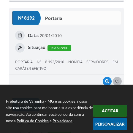
Nº 8192
Portaria
Data:
20/01/2010
Situação:
EM VIGOR
PORTARIA Nº 8.192/2010 NOMEIA SERVIDORES EM
CARÁTER EFETIVO
VISUALIZAR
GOSTEI
Prefeitura de Varginha - MG e os cookies: nosso
Nº 8191
Portaria
site usa cookies para melhorar a sua experiência de
ACEITAR
navegação. Ao continuar você concorda com a
nossa
Política de Cookies
e
Privacidade
.
Data:
20/01/2010
PERSONALIZAR