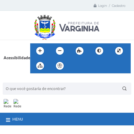
Login / Cadastro
Acessibilidade
BUSCA DO SITE:
MENU