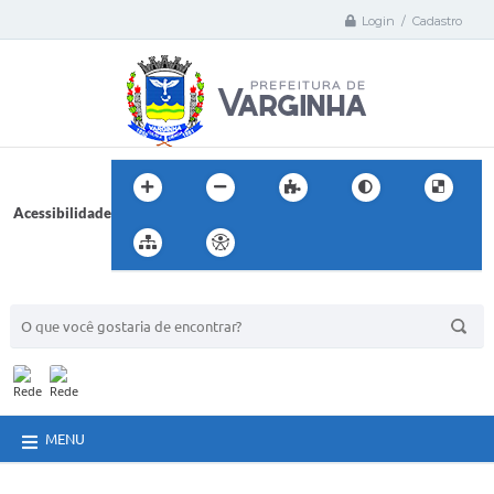
Login / Cadastro
Acessibilidade
BUSCA DO SITE:
MENU