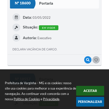
Nº 18600
Portaria
Data:
03/05/2022
Situação:
EM VIGOR
Autoria:
Executivo
DECLARA VACÂNCIA DE CARGO.
VISUALIZAR
GOSTEI
Nº 18557
Portaria
Prefeitura de Varginha - MG e os cookies: nosso
site usa cookies para melhorar a sua experiência de
ACEITAR
Data:
14/04/2022
navegação. Ao continuar você concorda com a
nossa
Política de Cookies
e
Privacidade
.
PERSONALIZAR
Situação:
EM VIGOR