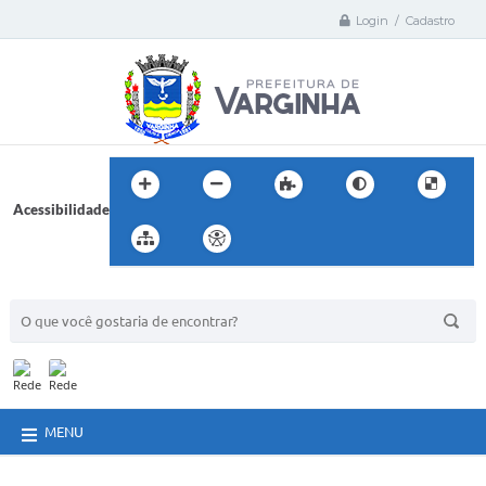
Login / Cadastro
Acessibilidade
BUSCA DO SITE:
MENU