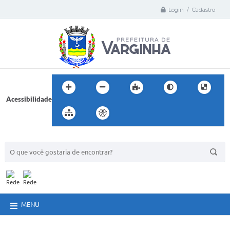
Login / Cadastro
Acessibilidade
BUSCA DO SITE:
MENU