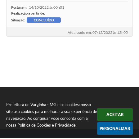
14/10/2022 às 00h01
Postagem:
Realização a partir de:
Situação:
CONCLUÍDO
Atualizado em: 07/12/2022 às 12h05
Prefeitura de Varginha - MG e os cookies: nosso
site usa cookies para melhorar a sua experiência de
ACEITAR
navegação. Ao continuar você concorda com a
nossa
Política de Cookies
e
Privacidade
.
PERSONALIZAR