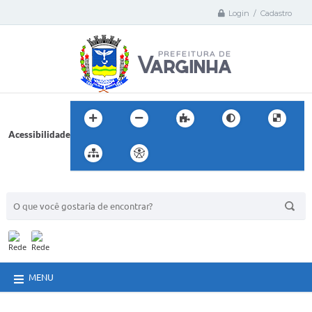
Login / Cadastro
Acessibilidade
BUSCA DO SITE:
MENU