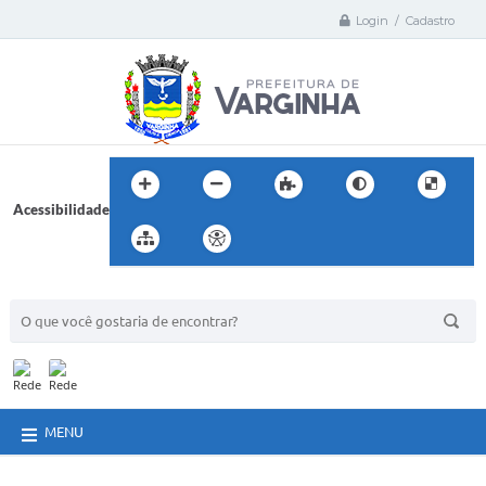
Login / Cadastro
Acessibilidade
BUSCA DO SITE:
MENU