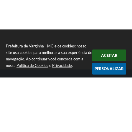
Prefeitura de Varginha - MG e os cookies: nosso
site usa cookies para melhorar a sua experiência de
ACEITAR
navegação. Ao continuar você concorda com a
nossa
Política de Cookies
e
Privacidade
.
PERSONALIZAR
Telefone: (35) 3690-2000
Endereço: Rua Júlio Paulo Marcellini, nº 50 | CEP: 37018-050
Atendimento de Segunda-feira a Sexta-feira das 07h30 as 17h30
CNPJ: 18.240.119/0001-05
Prefeitura de Varginha - MG
Versão do Sistema:
3.5.3 - 19/06/2026
Portal atualizado em:
06/08/2026 16:48
Dados Abertos