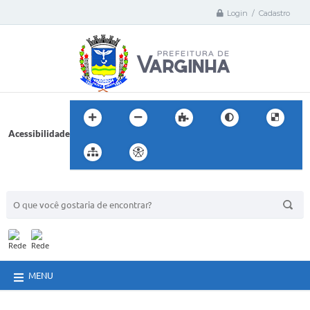
Login / Cadastro
Acessibilidade
BUSCA DO SITE:
MENU