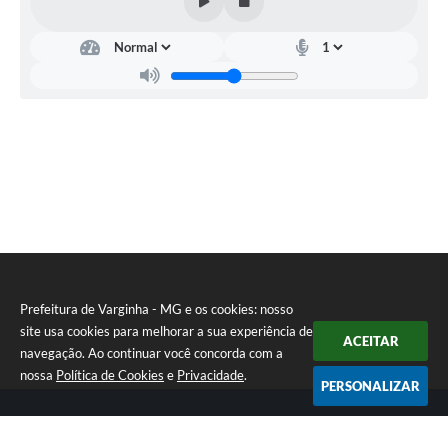
Prefeitura de Varginha - MG e os cookies: nosso
site usa cookies para melhorar a sua experiência de
ACEITAR
navegação. Ao continuar você concorda com a
nossa
Política de Cookies
e
Privacidade
.
PERSONALIZAR
Telefone: (35) 3690-2000
Endereço: Rua Júlio Paulo Marcellini, nº 50 | CEP: 37018-050