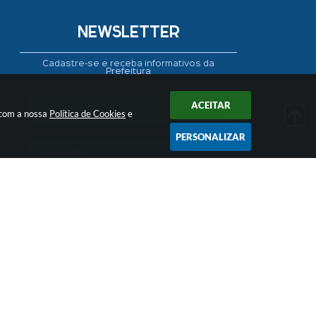
NEWSLETTER
Cadastre-se e receba informativos da
Prefeitura
ACEITAR
Seta
 com a nossa
Política de Cookies
e
PERSONALIZAR
CADASTRAR
 16:48
ogia