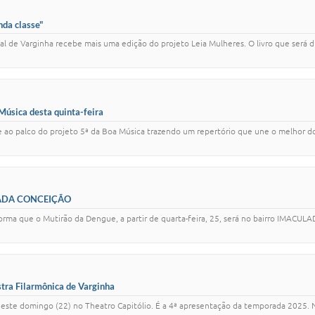
nda classe"
pal de Varginha recebe mais uma edição do projeto Leia Mulheres. O livro que será d
 Música desta quinta-feira
obe ao palco do projeto 5ª da Boa Música trazendo um repertório que une o melhor d
ULADA CONCEIÇÃO
nforma que o Mutirão da Dengue, a partir de quarta-feira, 25, será no bairro IMACU
stra Filarmônica de Varginha
este domingo (22) no Theatro Capitólio. É a 4ª apresentação da temporada 2025. No