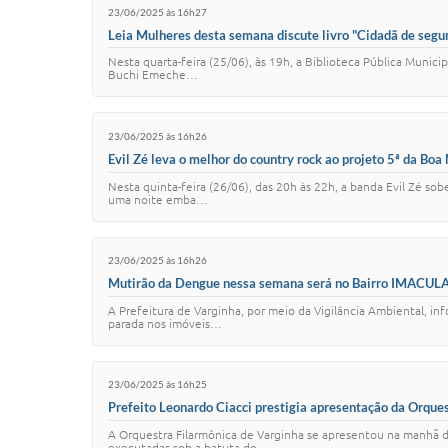
23/06/2025 às 16h27
Leia Mulheres desta semana discute livro "Cidadã de segu
Nesta quarta-feira (25/06), às 19h, a Biblioteca Pública Munici
Buchi Emeche…
23/06/2025 às 16h26
Evil Zé leva o melhor do country rock ao projeto 5ª da Boa
Nesta quinta-feira (26/06), das 20h às 22h, a banda Evil Zé s
uma noite emba…
23/06/2025 às 16h26
Mutirão da Dengue nessa semana será no Bairro IMAC
A Prefeitura de Varginha, por meio da Vigilância Ambiental, i
parada nos imóveis…
23/06/2025 às 16h25
Prefeito Leonardo Ciacci prestigia apresentação da Orque
A Orquestra Filarmônica de Varginha se apresentou na manhã d
executadas sob a batuta do …