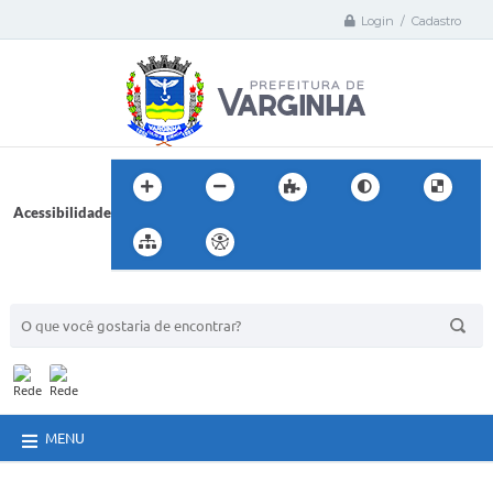
Login / Cadastro
Acessibilidade
BUSCA DO SITE:
MENU