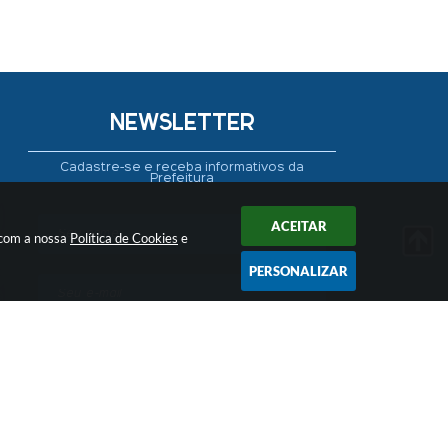
NEWSLETTER
Cadastre-se e receba informativos da
Prefeitura
ACEITAR
Seta
 com a nossa
Política de Cookies
e
PERSONALIZAR
CADASTRAR