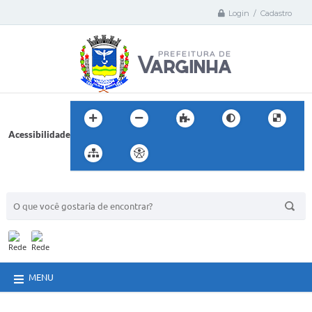
Login / Cadastro
Acessibilidade
BUSCA DO SITE:
MENU