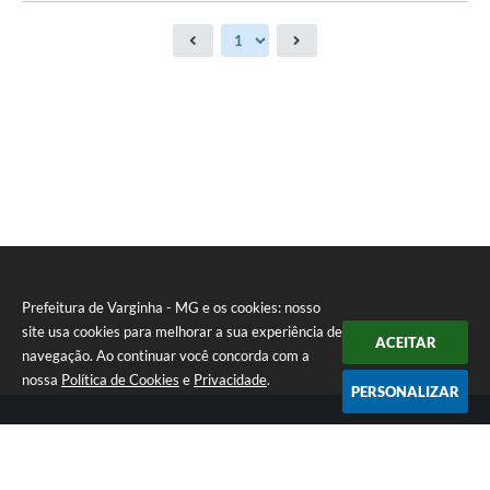
Prefeitura de Varginha - MG e os cookies: nosso
site usa cookies para melhorar a sua experiência de
ACEITAR
navegação. Ao continuar você concorda com a
nossa
Política de Cookies
e
Privacidade
.
PERSONALIZAR
Telefone: (35) 3690-2000
Endereço: Rua Júlio Paulo Marcellini, nº 50 | CEP: 37018-050
Atendimento de Segunda-feira a Sexta-feira das 07h30 as 17h30
CNPJ: 18.240.119/0001-05