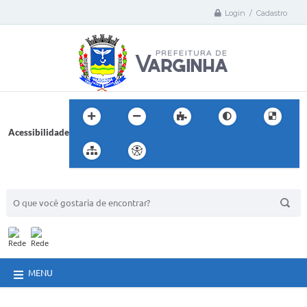
Login / Cadastro
Acessibilidade
BUSCA DO SITE:
MENU