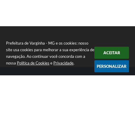
Prefeitura de Varginha - MG e os cookies: nosso
site usa cookies para melhorar a sua experiência de
ACEITAR
navegação. Ao continuar você concorda com a
nossa
Política de Cookies
e
Privacidade
.
PERSONALIZAR
Telefone: (35) 3690-2000
Endereço: Rua Júlio Paulo Marcellini, nº 50 | CEP: 37018-050
Atendimento de Segunda-feira a Sexta-feira das 07h30 as 17h30
CNPJ: 18.240.119/0001-05
Prefeitura de Varginha - MG
Versão do Sistema:
3.5.3 - 19/06/2026
Portal atualizado em:
07/08/2026 17:04
Dados Abertos